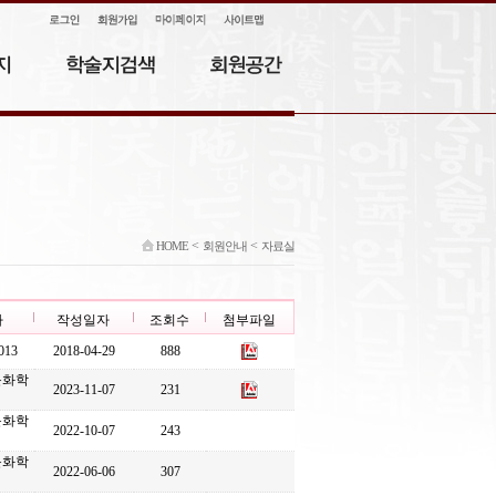
<
<
HOME
회원안내
자료실
자
작성일자
조회수
첨부파일
013
2018-04-29
888
문화학
2023-11-07
231
문화학
2022-10-07
243
문화학
2022-06-06
307