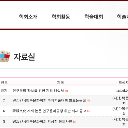
번호
제목
작성
공지
연구윤리 확보를 위한 지침 해설서
hanbok2
hit
(사)한복
2023 (사)한복문화학회 추계학술대회 발표논문집
7
hit
회
(사)한복
韓服文化 게재 논문 연구윤리규정 위반 제재 공고
6
hit
회
(사)한복
2022 (사)한복문화학회 의상전 단체사진
5
hit
회