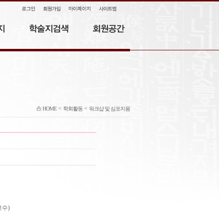
<
<
HOME
학회활동
워크샵 및 심포지움
교수
)