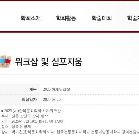
제목
2025 하계워크샵
작성일자
2025-08-26
■
2025 (
사
)
한복문화학회 하계워크샵
주제
:
전통 장신구 상자 제작
기간
: 2025
년
8
월
19
일
(
화
) 13:00-17:00
장소
:
성북 예향재
강사
:
박기찬
(
한복문화학회 이사
,
한국전통문화대학교 전통미술공예학과 강의전담